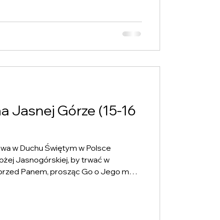
ia 2026 roku, ks. Artur Potrapeluk
nkcji Przewodniczącego Rady
Zespołu Koordynatorów Katolickiej
asnej Górze (15-16
nowa w Duchu Świętym w Polsce
ożej Jasnogórskiej, by trwać w
iu przed Panem, prosząc Go o Jego moc,
ji z Panem, dzielić się
Duchu Świętym i poddawać się Jego
przestrzeniach życia. Czuwanie jest
eniem jedności Kościoła, w którym