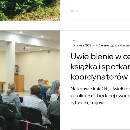
Radomska 25, 42-221 Często
(piątek–sobota) PROGRAM SPOTKANIA Piąte
kolac
-
20 wrz 2025
1 minut(y) czytania
Uwielbienie w 
książka i spotka
koordynatorów
Na kanwie książki „ Uwielbie
katolickim ” , będącej o
tytułem, krajowi...