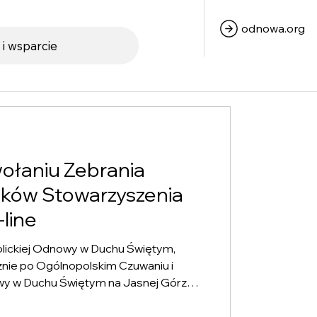
odnowa.org
 i wsparcie
ołaniu Zebrania
ków Stowarzyszenia
-line
lickiej Odnowy w Duchu Świętym,
ie po Ogólnopolskim Czuwaniu i
owy w Duchu Świętym na Jasnej Górze.
ha Świętego przystępujemy do
ą przed nami. Jak informowaliśmy w