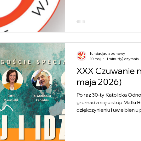
komunikacie z dnia 15 kwietn
zrezygnował z pełnienia fu
Stowarzyszenia Krajowego 
Odnowy w Duchu
fundacjadlaodnowy
10 maj
1 minut(y) czytania
XXX Czuwanie na J
maja 2026)
Po raz 30-ty Katolicka Od
gromadzi się u stóp Matki B
dziękczynieniu i uwielbien
by żyć w coraz głębszej relac
doświadczeniem Chrztu w 
prowadzeniu we wszystkich 
również pięknym doświadcz