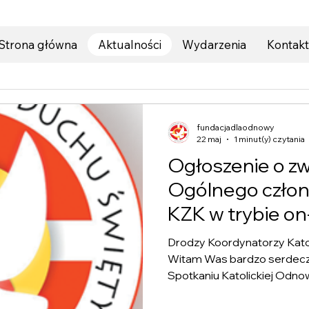
Strona główna
Aktualności
Wydarzenia
Kontakt
fundacjadlaodnowy
22 maj
1 minut(y) czytania
Ogłoszenie o zw
Ogólnego człon
KZK w trybie on
Drodzy Koordynatorzy Kato
Witam Was bardzo serdeczn
Spotkaniu Katolickiej Odn
Umocnieni działaniem Duc
dalszych zadań, które stoj