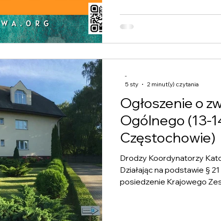
trwają i posługują różne f
-
5 sty
2 minut(y) czytania
Ogłoszenie o zw
Ogólnego (13-1
Częstochowie)
Drodzy Koordynatorzy Kato
Działając na podstawie § 2
posiedzenie Krajowego Zes
zapraszam do udziału we w
przyświeca podejmowany p
dla diecezji i wspólnot w Po