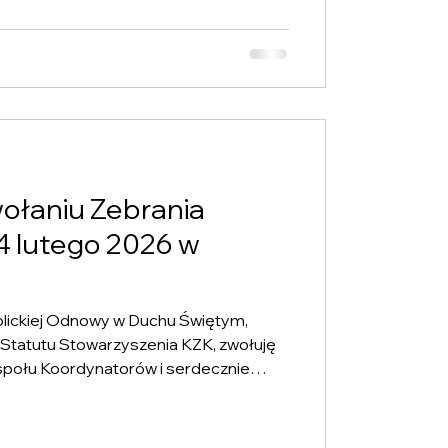
ormacje charyzmatyczne
ołaniu Zebrania
4 lutego 2026 w
lickiej Odnowy w Duchu Świętym,
1 Statutu Stowarzyszenia KZK, zwołuję
połu Koordynatorów i serdecznie
spólnym spotkaniu, któremu
rzez nas program formacyjno-misyjny
lsce. Miejsce: Dom Pielgrzyma, ul.