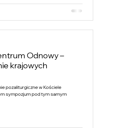
chowa Termin: 13-14 lutego 2026 r.
k, 13 lutego 18:00 –
centrum Odnowy –
nie krajowych
nie pozaliturgiczne w Kościele
wocem sympozjum pod tym samym